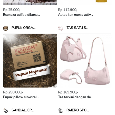
Rp 25.000,-
Rp 112.900,-
Econaxx coffee dikena...
Astec kun men's activ...
PUPUK ORGA...
TAS SATU S...
Rp 250.000,-
Rp 169.900,-
Pupuk pillow slow rel...
Tas terkini dengan de...
SANDAL JEP...
PAJERO SPO...