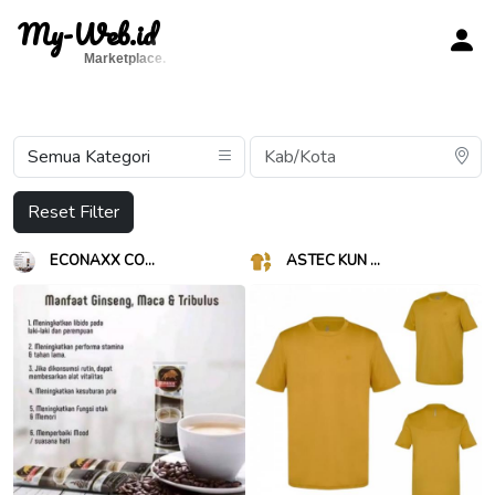
My-Web.id
Marketplace.
Reset Filter
ECONAXX CO...
ASTEC KUN ...