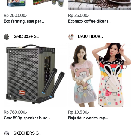
Rp 250.000,-
Rp 25.000,-
Eco farming, atau per...
Econaxx coffee dikena...
GMC 899P S...
BAJU TIDUR...
Rp 789.000,-
Rp 19.500,-
Gmc 899p speaker blue...
Baju tidur wanita imp...
SKECHERS G...