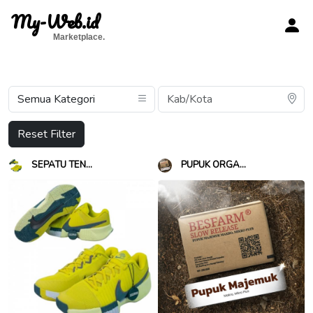
My-Web.id
Marketplace.
Reset Filter
SEPATU TEN...
PUPUK ORGA...