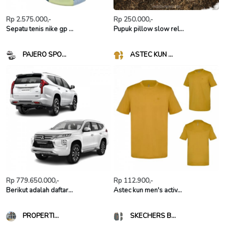
Rp 2.575.000,-
Rp 250.000,-
Sepatu tenis nike gp ...
Pupuk pillow slow rel...
PAJERO SPO...
ASTEC KUN ...
Rp 779.650.000,-
Rp 112.900,-
Berikut adalah daftar...
Astec kun men's activ...
PROPERTI...
SKECHERS B...