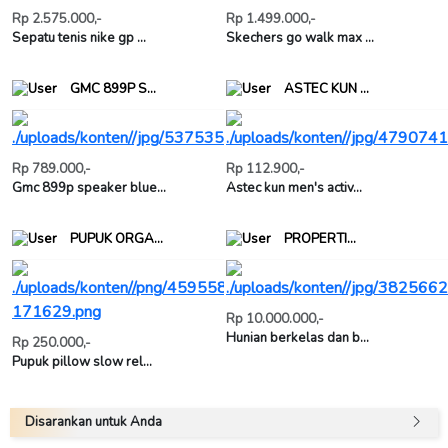
Rp 2.575.000,-
Rp 1.499.000,-
Sepatu tenis nike gp ...
Skechers go walk max ...
GMC 899P S...
ASTEC KUN ...
Rp 789.000,-
Rp 112.900,-
Gmc 899p speaker blue...
Astec kun men's activ...
PUPUK ORGA...
PROPERTI...
Rp 10.000.000,-
Hunian berkelas dan b...
Rp 250.000,-
Pupuk pillow slow rel...
Disarankan untuk Anda