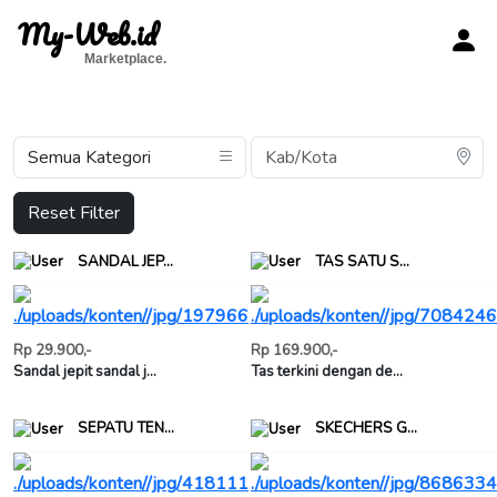
My-Web.id
Marketplace.
Reset Filter
SANDAL JEP...
TAS SATU S...
Rp 29.900,-
Rp 169.900,-
Sandal jepit sandal j...
Tas terkini dengan de...
SEPATU TEN...
SKECHERS G...