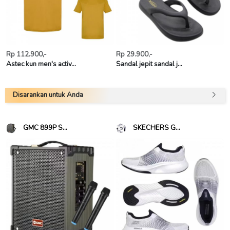
Rp 112.900,-
Rp 29.900,-
Astec kun men's activ...
Sandal jepit sandal j...
Disarankan untuk Anda
GMC 899P S...
SKECHERS G...