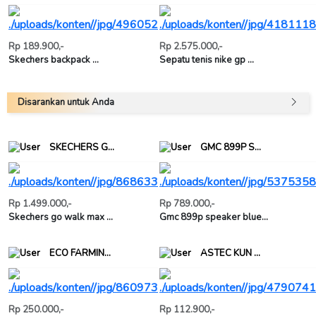
Rp 189.900,-
Rp 2.575.000,-
Skechers backpack ...
Sepatu tenis nike gp ...
Disarankan untuk Anda
SKECHERS G...
GMC 899P S...
Rp 1.499.000,-
Rp 789.000,-
Skechers go walk max ...
Gmc 899p speaker blue...
ECO FARMIN...
ASTEC KUN ...
Rp 250.000,-
Rp 112.900,-