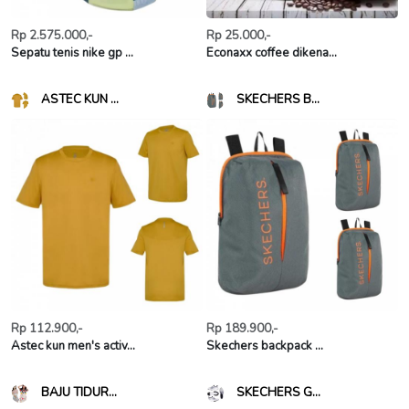
Rp 2.575.000,-
Rp 25.000,-
Sepatu tenis nike gp ...
Econaxx coffee dikena...
ASTEC KUN ...
SKECHERS B...
Rp 112.900,-
Rp 189.900,-
Astec kun men's activ...
Skechers backpack ...
BAJU TIDUR...
SKECHERS G...