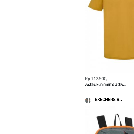
Rp 112.900,-
Astec kun men's activ...
SKECHERS B...