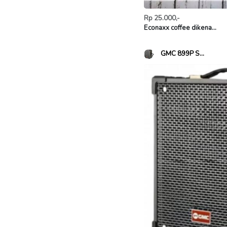
Rp 25.000,-
Econaxx coffee dikena...
GMC 899P S...