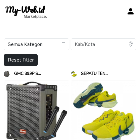
My-Web.id
Marketplace.
Reset Filter
GMC 899P S...
SEPATU TEN...