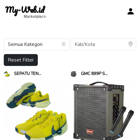
My-Web.id
Marketplace.
Reset Filter
SEPATU TEN...
GMC 899P S...