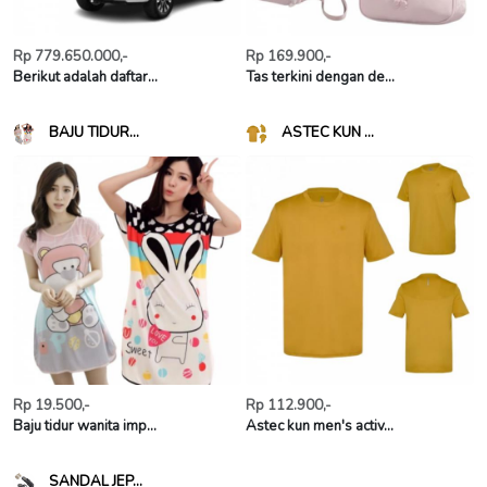
Rp 779.650.000,-
Rp 169.900,-
Berikut adalah daftar...
Tas terkini dengan de...
BAJU TIDUR...
ASTEC KUN ...
Rp 19.500,-
Rp 112.900,-
Baju tidur wanita imp...
Astec kun men's activ...
SANDAL JEP...