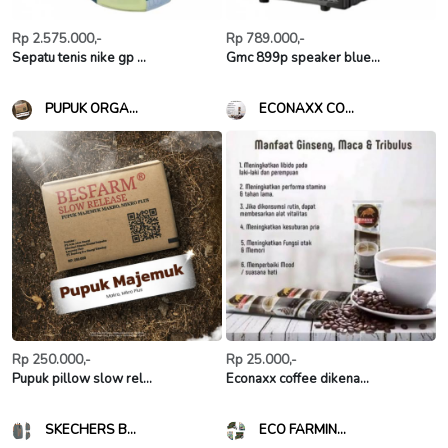
Rp 2.575.000,-
Rp 789.000,-
Sepatu tenis nike gp ...
Gmc 899p speaker blue...
PUPUK ORGA...
ECONAXX CO...
Rp 250.000,-
Rp 25.000,-
Pupuk pillow slow rel...
Econaxx coffee dikena...
SKECHERS B...
ECO FARMIN...