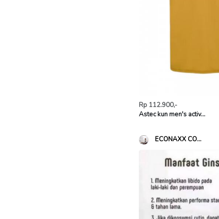
Rp 112.900,-
Astec kun men's activ...
ECONAXX CO...