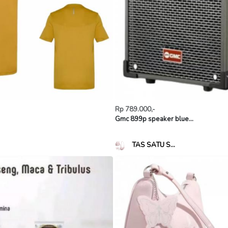
Rp 789.000,-
Gmc 899p speaker blue...
TAS SATU S...