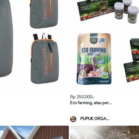
Rp 250.000,-
Eco farming, atau per...
PUPUK ORGA...