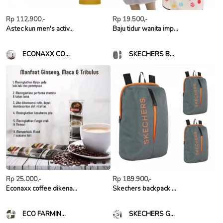
Rp 112.900,-
Rp 19.500,-
Astec kun men's activ...
Baju tidur wanita imp...
ECONAXX CO...
SKECHERS B...
Rp 25.000,-
Rp 189.900,-
Econaxx coffee dikena...
Skechers backpack ...
ECO FARMIN...
SKECHERS G...