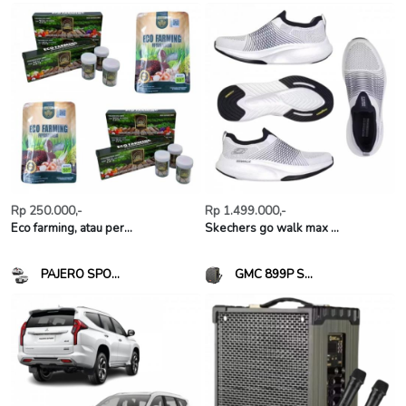
Rp 250.000,-
Rp 1.499.000,-
Eco farming, atau per...
Skechers go walk max ...
PAJERO SPO...
GMC 899P S...