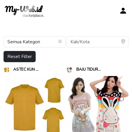
My-Web.id
Marketplace.
Reset Filter
ASTEC KUN ...
BAJU TIDUR...