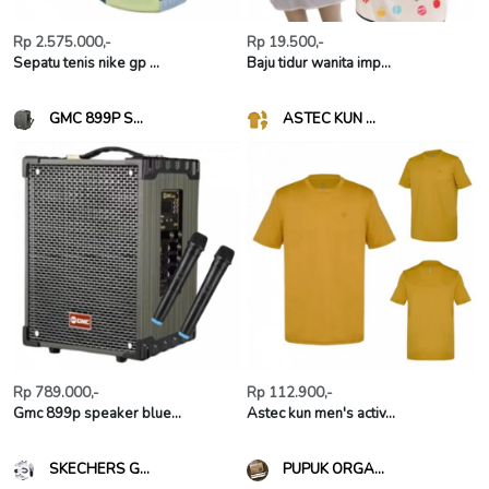
Rp 2.575.000,-
Rp 19.500,-
Sepatu tenis nike gp ...
Baju tidur wanita imp...
GMC 899P S...
ASTEC KUN ...
Rp 789.000,-
Rp 112.900,-
Gmc 899p speaker blue...
Astec kun men's activ...
SKECHERS G...
PUPUK ORGA...