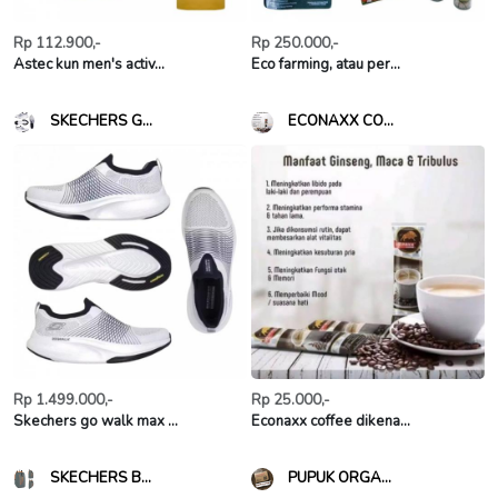
Rp 112.900,-
Rp 250.000,-
Astec kun men's activ...
Eco farming, atau per...
SKECHERS G...
ECONAXX CO...
Rp 1.499.000,-
Rp 25.000,-
Skechers go walk max ...
Econaxx coffee dikena...
SKECHERS B...
PUPUK ORGA...