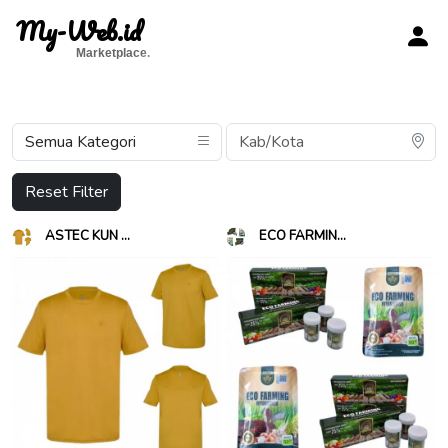
My-Web.id
Marketplace.
Reset Filter
ASTEC KUN ...
ECO FARMIN...