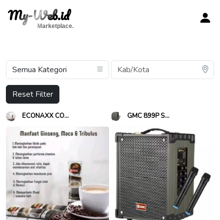
My-Web.id
Marketplace.
Reset Filter
ECONAXX CO...
GMC 899P S...