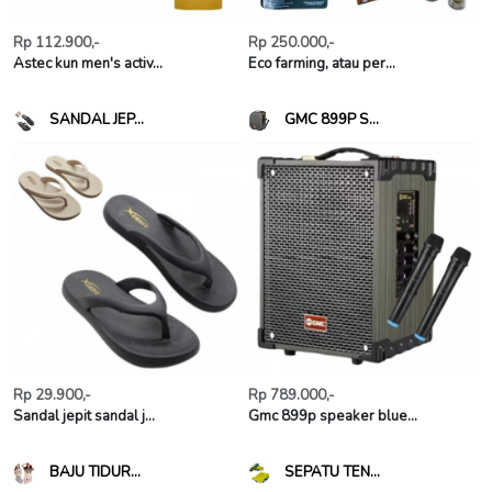
Rp 112.900,-
Rp 250.000,-
Astec kun men's activ...
Eco farming, atau per...
SANDAL JEP...
GMC 899P S...
Rp 29.900,-
Rp 789.000,-
Sandal jepit sandal j...
Gmc 899p speaker blue...
BAJU TIDUR...
SEPATU TEN...