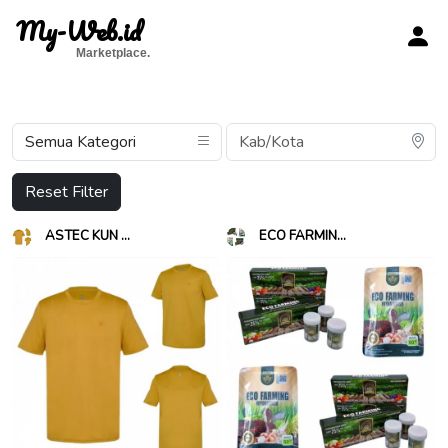
My-Web.id
Marketplace.
Reset Filter
ASTEC KUN ...
ECO FARMIN...