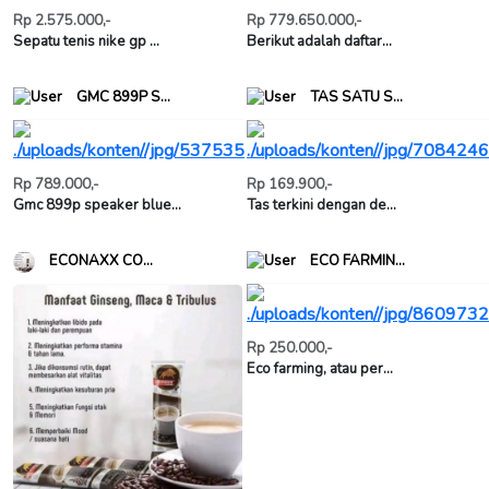
Rp 2.575.000,-
Rp 779.650.000,-
Sepatu tenis nike gp ...
Berikut adalah daftar...
GMC 899P S...
TAS SATU S...
Rp 789.000,-
Rp 169.900,-
Gmc 899p speaker blue...
Tas terkini dengan de...
ECO FARMIN...
ECONAXX CO...
Rp 250.000,-
Eco farming, atau per...