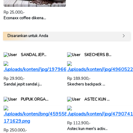
Rp 25.000,-
Econaxx coffee dikena...
Disarankan untuk Anda
SANDAL JEP...
SKECHERS B...
Rp 29.900,-
Rp 189.900,-
Sandal jepit sandal j...
Skechers backpack ...
PUPUK ORGA...
ASTEC KUN ...
Rp 112.900,-
Astec kun men's activ...
Rp 250.000,-