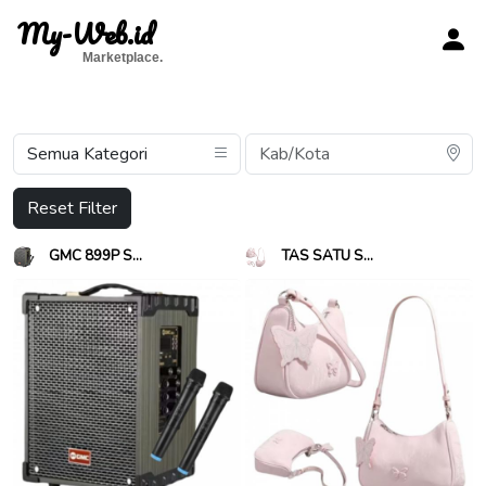
My-Web.id
Marketplace.
Reset Filter
GMC 899P S...
TAS SATU S...