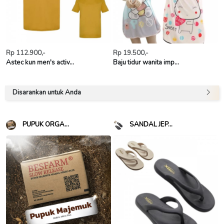
Rp 112.900,-
Rp 19.500,-
Astec kun men's activ...
Baju tidur wanita imp...
Disarankan untuk Anda
PUPUK ORGA...
SANDAL JEP...