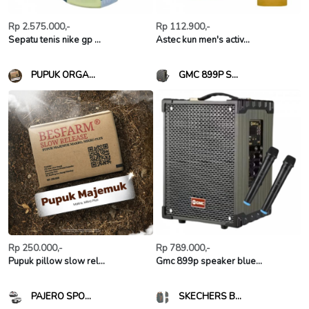
Rp 2.575.000,-
Rp 112.900,-
Sepatu tenis nike gp ...
Astec kun men's activ...
PUPUK ORGA...
GMC 899P S...
Rp 250.000,-
Rp 789.000,-
Pupuk pillow slow rel...
Gmc 899p speaker blue...
PAJERO SPO...
SKECHERS B...