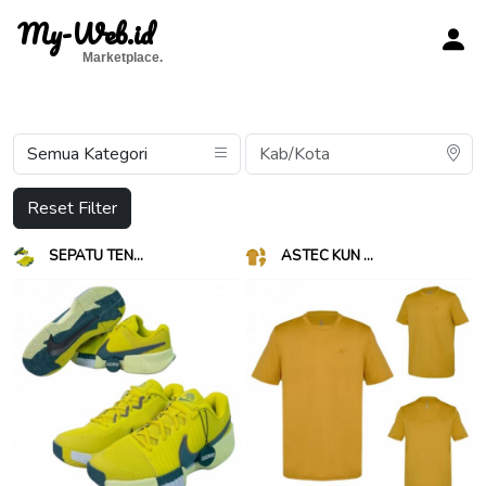
My-Web.id
Marketplace.
Reset Filter
SEPATU TEN...
ASTEC KUN ...