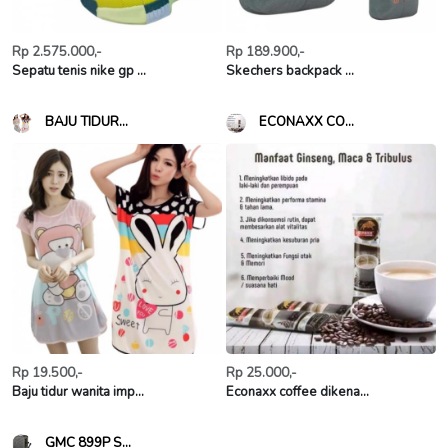
Rp 2.575.000,-
Rp 189.900,-
Sepatu tenis nike gp ...
Skechers backpack ...
BAJU TIDUR...
ECONAXX CO...
Rp 19.500,-
Rp 25.000,-
Baju tidur wanita imp...
Econaxx coffee dikena...
GMC 899P S...