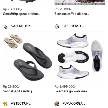
Rp 789.000,-
Rp 25.000,-
Gmc 899p speaker blue...
Econaxx coffee dikena...
SANDAL JEP...
SKECHERS G...
Rp 29.900,-
Rp 1.499.000,-
Sandal jepit sandal j...
Skechers go walk max ...
ASTEC KUN ...
PUPUK ORGA...