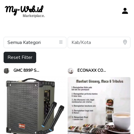
My-Web.id
Marketplace.
Reset Filter
GMC 899P S...
ECONAXX CO...