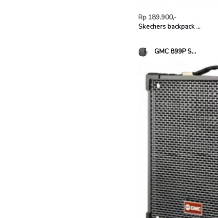
Rp 189.900,-
Skechers backpack ...
GMC 899P S...