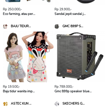
Rp 250.000,-
Rp 29.900,-
Eco farming, atau per...
Sandal jepit sandal j...
BAJU TIDUR...
GMC 899P S...
Rp 19.500,-
Rp 789.000,-
Baju tidur wanita imp...
Gmc 899p speaker blue...
ASTEC KUN ...
SKECHERS G...