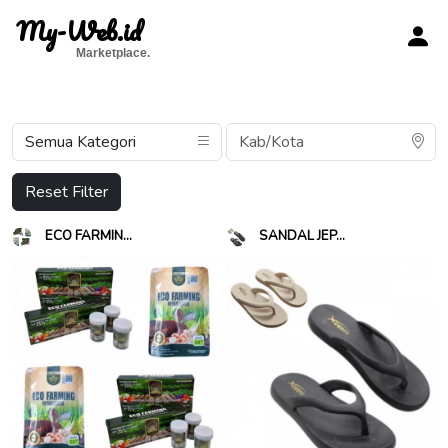
My-Web.id
Marketplace.
Reset Filter
ECO FARMIN...
SANDAL JEP...