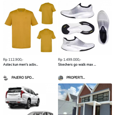
Rp 112.900,-
Rp 1.499.000,-
Astec kun men's activ...
Skechers go walk max ...
PAJERO SPO...
PROPERTI...