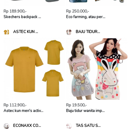
Rp 189.900,-
Rp 250.000,-
Skechers backpack ...
Eco farming, atau per...
ASTEC KUN ...
BAJU TIDUR...
Rp 112.900,-
Rp 19.500,-
Astec kun men's activ...
Baju tidur wanita imp...
ECONAXX CO...
TAS SATU S...