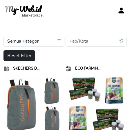
My-Web.id
Marketplace.
Reset Filter
SKECHERS B...
ECO FARMIN...