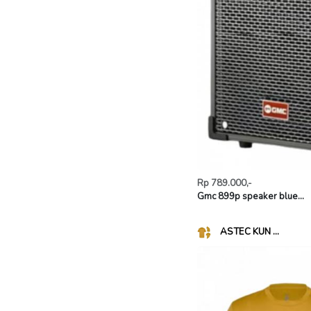
Rp 789.000,-
Gmc 899p speaker blue...
ASTEC KUN ...