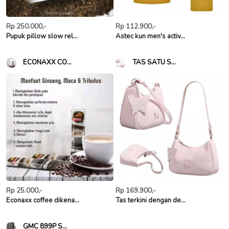
Rp 250.000,-
Rp 112.900,-
Pupuk pillow slow rel...
Astec kun men's activ...
ECONAXX CO...
TAS SATU S...
Rp 25.000,-
Rp 169.900,-
Econaxx coffee dikena...
Tas terkini dengan de...
GMC 899P S...