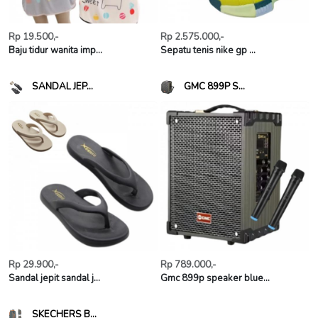
Rp 19.500,-
Rp 2.575.000,-
Baju tidur wanita imp...
Sepatu tenis nike gp ...
SANDAL JEP...
GMC 899P S...
Rp 29.900,-
Rp 789.000,-
Sandal jepit sandal j...
Gmc 899p speaker blue...
SKECHERS B...