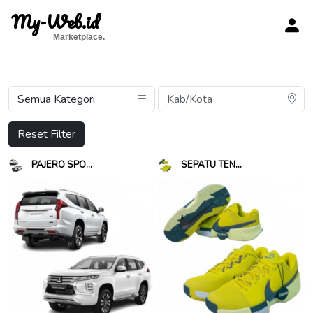
My-Web.id
Marketplace.
Reset Filter
PAJERO SPO...
SEPATU TEN...