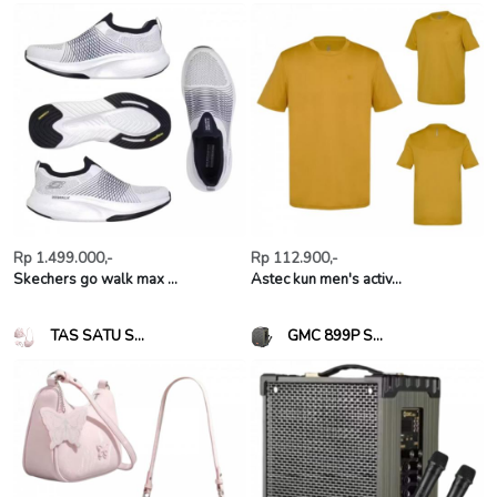
Rp 1.499.000,-
Rp 112.900,-
Skechers go walk max ...
Astec kun men's activ...
TAS SATU S...
GMC 899P S...