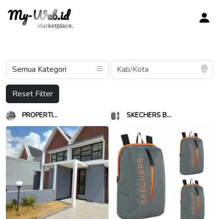
My-Web.id
Marketplace.
Reset Filter
PROPERTI...
SKECHERS B...