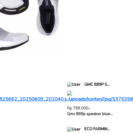
GMC 899P S...
Rp 789.000,-
Gmc 899p speaker blue...
ECO FARMIN...