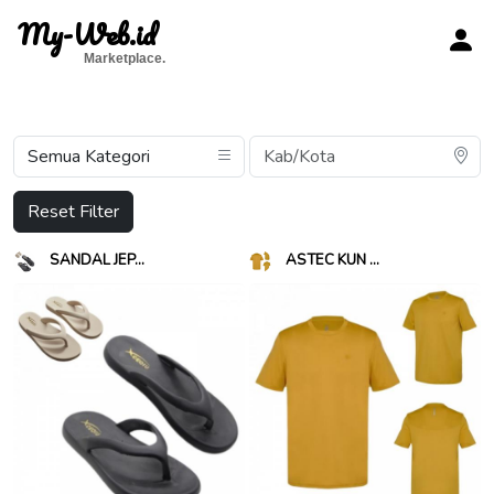
My-Web.id
Marketplace.
Reset Filter
SANDAL JEP...
ASTEC KUN ...