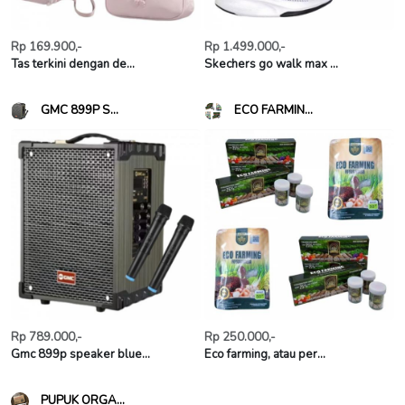
Rp 169.900,-
Rp 1.499.000,-
Tas terkini dengan de...
Skechers go walk max ...
GMC 899P S...
ECO FARMIN...
Rp 789.000,-
Rp 250.000,-
Gmc 899p speaker blue...
Eco farming, atau per...
PUPUK ORGA...